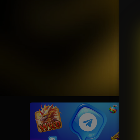
Gates of Gatot Kaca Super
Scatter
e****1
IDR
4,101,600.00
Sweet Bonanza 2500
bl****1
IDR
3,946,100.00
Sweet Bonanza 2500
semog****7
IDR
3,849,520.00
Sweet Bonanza 2500
qui****1
IDR
3,849,480.00
Sweet Bonanza 1000
basoika****i
IDR
3,685,000.00
Gates of Olympus Super
Scatter