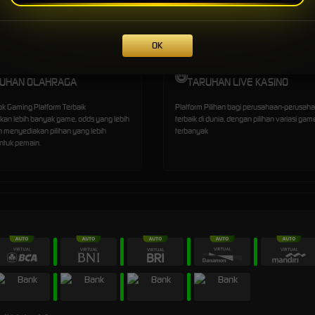
Sabung Ayam
OK
UHAN OLAHRAGA
TARUHAN LIVE KASINO
k Gaming Platform Terbaik
Platform Pilihan bagi perusahaan-perusah
an lebih banyak game, odds yang lebih
terbaik di dunia, dengan pilihan variasi gam
an menyediakan pilihan yang lebih
terbanyak
ntuk pemain.