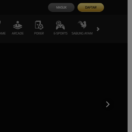
MASUK
DAFTAR
GAME
ARCADE
POKER
E-SPORTS
SABUNG AYAM
PROMOSI