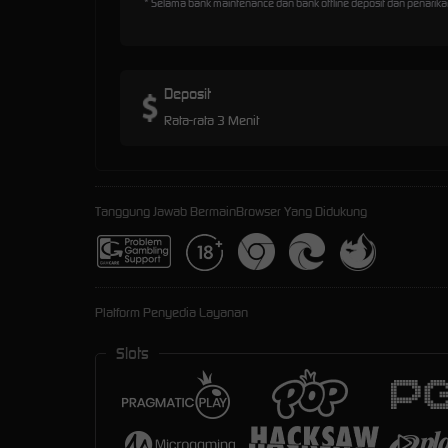
* Selama bank maintenance dan bank offline deposit dan penarikan
Deposit
Rata-rata 3 Menit
Tanggung Jawab Bermain
Browser Yang Didukung
Platform Penyedia Layanan
Slots