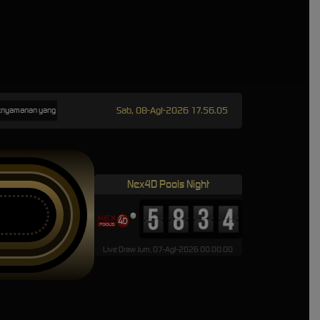
Sab, 08-Agt-2026 17.56.05
n yang mungkin ditimbulkan.
Pemeliharaan Terjadwal: MarbleX pada 31-Jul-2026 dari 00.00.
Nex4D Pools Night
Live Draw Jum, 07-Agt-2026 00.00.00