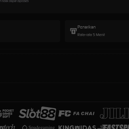
 tidak dapat diproses
Penarikan
Rata-rata 5 Menit