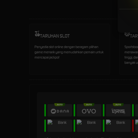
TARUHAN SLOT
TAR
Penyedia slot online dengan beragam pilihan
Sportsboo
game menarik yang memudahkan pemain untuk
menawark
mencapai jackpot
tinggi, d
banyak u