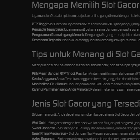
Mengapa Memilih Slot Gacor
Ligamansion2 adalah platform perjudian online yang dikenal dengan koleks
RTP Tinggi:
Slot Gacor di Ligamansion2 menawarkan RTP yang tinggi, yan
Penyedia Terpercaya:
Ligamansion2 bekerja sama dengan penyedia perangka
Pengalaman Bermain yang Menarik:
Dengan grafis yang menakjubkan dan 
Keamanan Terjamin:
Platform ini menggunakan teknologi enkripsi terbaru u
Tips untuk Menang di Slot G
Meskipun hasil dari permainan mesin slot adalah acak, ada beberapa tips
Pilih Mesin dengan RTP Tinggi:
Pastikan Anda memilih mesin slot dengan R
Kelola Anggaran Anda:
Tentukan anggaran bermain yang jelas dan disiplin 
Manfaatkan Fitur Bonus:
Banyak permainan Slot Gacor menawarkan putara
Ketahui Permainan yang Anda Mainkan:
Pelajari mekanisme permainan dan f
Jenis Slot Gacor yang Terse
Di Ligamansion2, Anda dapat menemukan berbagai jenis Slot Gacor dari b
Wolf Gold
– Slot gacor dengan tema satwa liar dan fitur jackpot progresif yan
Sweet Bonanza
– Slot dengan RTP tinggi dan tema manis, memberikan p
Great Rhino Megaways
– Slot dengan fitur Megaways yang menawarkan b
Aztec Bonanza
– Slot dengan tema peradaban kuno dan peluang kemenan