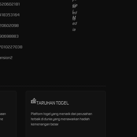
520602181
418353164
20602098
90698883
7010227038
ansion2
TARUHAN TOGEL
haan
Platform togel yang menarik dari perusahan
ame
terbaik di dunia yang menawarkan hadiah
kemenangan besar