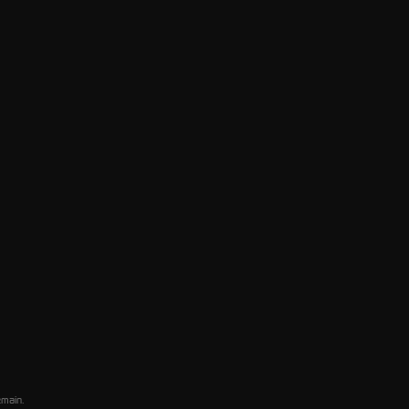
emain.