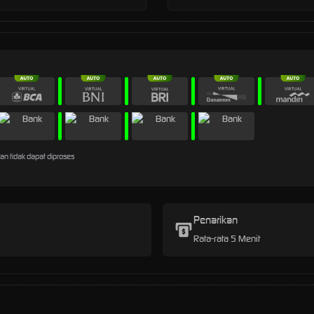
an tidak dapat diproses
Penarikan
Rata-rata 5 Menit