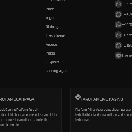
Live Casino
+447
Race
+447
Togel
+445
Olahraga
+855
Crash Game
Arcade
+319
Poker
ligam
E-Sports
Sabung Ayam
RUHAN OLAHRAGA
TARUHAN LIVE KASINO
ook Gaming Platform Terbaik
Platform Pilihan bagi perusahaan-perusa
kan lebih banyak game, odds yang lebih
terbaik di dunia, dengan pilihan variasi g
 dan menyediakan pilihan yang lebih
terbanyak
untuk pemain.