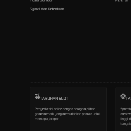
Pusat Bantuan
Referral
Syarat dan Ketentuan
TARUHAN SLOT
TA
Penyedia slot online dengan beragam pilihan
Sportsb
game menarik yang memudahkan pemain untuk
menawar
mencapai jackpot
tinggi,
banyak 