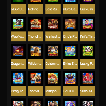
STAR Bingo
Rolling Panda
Gold Rush Party
Pluto Gems
Lucky Piggy
Woof-woof Paradise
Thor of Mars
Warlord Lu Bu
King's Return
Knife Throwing Show
Dragon's Expedition
Wilderness Lion
Goldmine Blast
Strike Storm
Lucky Panda
Penguin Smash
Thor vs Loki
Mahjong Gold 3
TRICK OR TREAT
Sushi Match