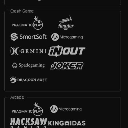
Crash Game
Arcade