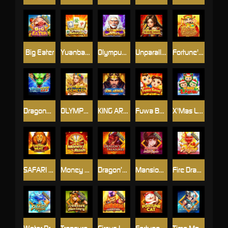
Big Eater
Yuanbao Mahjong
Olympus - Zeus
Unparalleled Phoenix Dynasty
Fortune's Treasure
Dragon777
OLYMPUS DEMETER
KING ARTHUR
Fuwa Baoxi
X'Mas LABUBU
SAFARI HEAT 2-MULTIPLY FUN
Money Rush
Dragon’s Treasures
Mansion Battle Royale
Fire Dragon