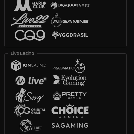
Live Casino