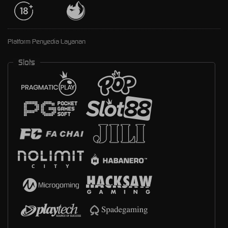
Platform Penyedia Layanan
Slots