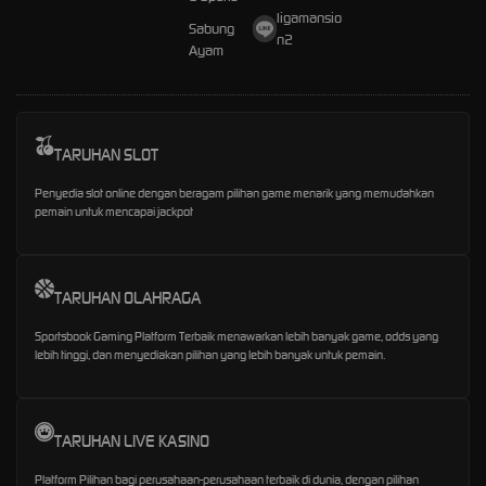
ligamansio
Sabung
n2
Ayam
TARUHAN SLOT
Penyedia slot online dengan beragam pilihan game menarik yang memudahkan
pemain untuk mencapai jackpot
TARUHAN OLAHRAGA
Sportsbook Gaming Platform Terbaik menawarkan lebih banyak game, odds yang
lebih tinggi, dan menyediakan pilihan yang lebih banyak untuk pemain.
TARUHAN LIVE KASINO
Platform Pilihan bagi perusahaan-perusahaan terbaik di dunia, dengan pilihan