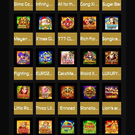
Slime Gem
Infinity Mining
All for the Winner
Gong Xi Fa Cai
Sugar Bar
Mayan Adventure2
X'mas Gift City
777-CLASSIC STYLE
Rich Fortune 2
Songkran Festival
Fighting Academy 2
EURO2024
CakeMatch
Weird Xmas
LUXURY WORLD
Little Red Riding Hood
Three Little Pigs
Ennead
Stonelions
Lion's area