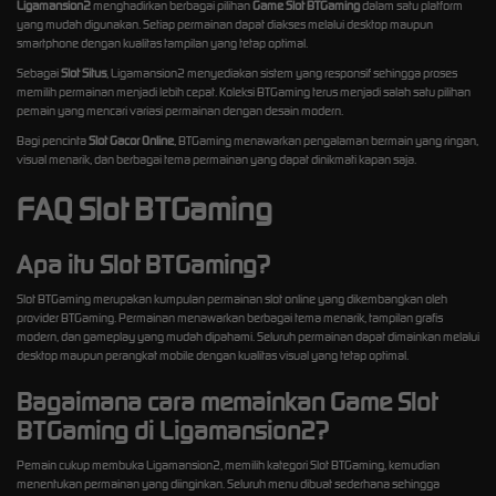
Ligamansion2
menghadirkan berbagai pilihan
Game Slot BTGaming
dalam satu platform
yang mudah digunakan. Setiap permainan dapat diakses melalui desktop maupun
smartphone dengan kualitas tampilan yang tetap optimal.
Sebagai
Slot Situs
, Ligamansion2 menyediakan sistem yang responsif sehingga proses
memilih permainan menjadi lebih cepat. Koleksi BTGaming terus menjadi salah satu pilihan
pemain yang mencari variasi permainan dengan desain modern.
Bagi pencinta
Slot Gacor Online
, BTGaming menawarkan pengalaman bermain yang ringan,
visual menarik, dan berbagai tema permainan yang dapat dinikmati kapan saja.
FAQ Slot BTGaming
Apa itu Slot BTGaming?
Slot BTGaming merupakan kumpulan permainan slot online yang dikembangkan oleh
provider BTGaming. Permainan menawarkan berbagai tema menarik, tampilan grafis
modern, dan gameplay yang mudah dipahami. Seluruh permainan dapat dimainkan melalui
desktop maupun perangkat mobile dengan kualitas visual yang tetap optimal.
Bagaimana cara memainkan Game Slot
BTGaming di Ligamansion2?
Pemain cukup membuka Ligamansion2, memilih kategori Slot BTGaming, kemudian
menentukan permainan yang diinginkan. Seluruh menu dibuat sederhana sehingga