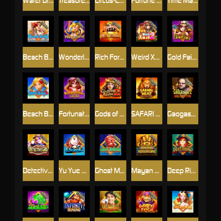
Water Dragon
Treasure Hunters
Circus-Lucky Mix
Fortune Cat
Time Machine
Beach Baby
Wonderland
Rich Fortune
Weird Xmas2
Gold Fairy 2
Beach Baby2
Fortunate Lion-Lucky Mix
Gods of Egypt2
SAFARI HEAT-MULTIPLY FUN
Gaogashou2 MULTIPLY FUN
Detective Girl
Yu Yue Long Men
Ghost Mansion
Mayan Adventure
Deep Rising