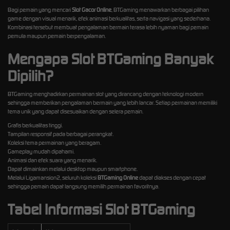
Bagi pemain yang mencari
Slot Gacor Online
, BTGaming menawarkan berbagai pilihan
game dengan visual menarik, efek animasi berkualitas, serta navigasi yang sederhana.
Kombinasi tersebut membuat pengalaman bermain terasa lebih nyaman bagi pemain
pemula maupun pemain berpengalaman.
Mengapa Slot BTGaming Banyak
Dipilih?
BTGaming menghadirkan permainan slot yang dirancang dengan teknologi modern
sehingga memberikan pengalaman bermain yang lebih lancar. Setiap permainan memiliki
tema unik yang dapat disesuaikan dengan selera pemain.
Grafis berkualitas tinggi.
Tampilan responsif pada berbagai perangkat.
Koleksi tema permainan yang beragam.
Gameplay mudah dipahami.
Animasi dan efek suara yang menarik.
Dapat dimainkan melalui desktop maupun smartphone.
Melalui Ligamansion2, seluruh koleksi
BTGaming Online
dapat diakses dengan cepat
sehingga pemain dapat langsung memilih permainan favoritnya.
Tabel Informasi Slot BTGaming