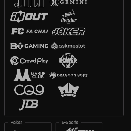
Poker
E-Sports