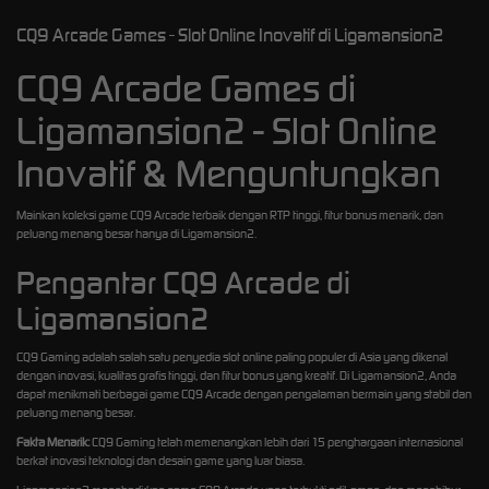
CQ9 Arcade Games - Slot Online Inovatif di Ligamansion2
CQ9 Arcade Games di
Ligamansion2 - Slot Online
Inovatif & Menguntungkan
Mainkan koleksi game CQ9 Arcade terbaik dengan RTP tinggi, fitur bonus menarik, dan
peluang menang besar hanya di Ligamansion2.
Pengantar CQ9 Arcade di
Ligamansion2
CQ9 Gaming adalah salah satu penyedia slot online paling populer di Asia yang dikenal
dengan inovasi, kualitas grafis tinggi, dan fitur bonus yang kreatif. Di Ligamansion2, Anda
dapat menikmati berbagai game CQ9 Arcade dengan pengalaman bermain yang stabil dan
peluang menang besar.
Fakta Menarik:
CQ9 Gaming telah memenangkan lebih dari 15 penghargaan internasional
berkat inovasi teknologi dan desain game yang luar biasa.