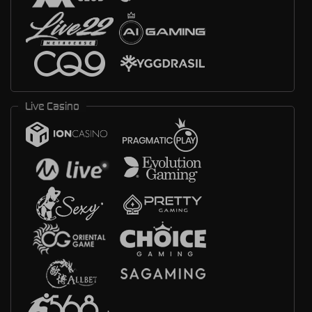
Live Casino