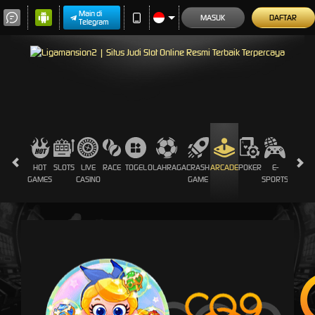
Main di
MASUK
DAFTAR
Telegram
HOT
SLOTS
LIVE
RACE
TOGEL
OLAHRAGA
CRASH
ARCADE
POKER
E-
SABUN
GAMES
CASINO
GAME
SPORTS
AYAM