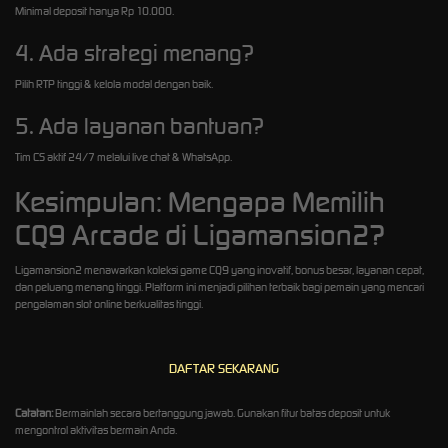
Minimal deposit hanya Rp 10.000.
4. Ada strategi menang?
Pilih RTP tinggi & kelola modal dengan baik.
5. Ada layanan bantuan?
Tim CS aktif 24/7 melalui live chat & WhatsApp.
Kesimpulan: Mengapa Memilih
CQ9 Arcade di Ligamansion2?
Ligamansion2 menawarkan koleksi game CQ9 yang inovatif, bonus besar, layanan cepat,
dan peluang menang tinggi. Platform ini menjadi pilihan terbaik bagi pemain yang mencari
pengalaman slot online berkualitas tinggi.
DAFTAR SEKARANG
Catatan:
Bermainlah secara bertanggung jawab. Gunakan fitur batas deposit untuk
mengontrol aktivitas bermain Anda.