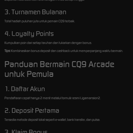
3. Turnamen Bulanan
Total hadiah puluhan juta untuk pemain CQ9 terbaik.
4. Loyalty Points
Kumpulkan poin dari setiap taruhan dan tukarkan dengan bonus.
Tips:
Kombinasikan bonus deposit dan cashback untuk memperpanjang waktu bermain.
Panduan Bermain CQ9 Arcade
untuk Pemula
1. Daftar Akun
Pendaftaran cepat hanya 2 menit melalui formulir resmi Ligamansion2.
2. Deposit Pertama
Tersedia metode deposit lokal seperti e-wallet, bank transfer, dan pulsa.
3. Klaim Bonus