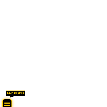
KLIK DI SINI !