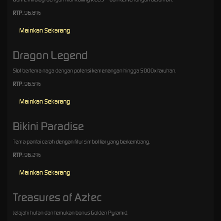
RTP:
96.8%
Mainkan Sekarang
Dragon Legend
Slot bertema naga dengan potensi kemenangan hingga 5000x taruhan.
RTP:
96.5%
Mainkan Sekarang
Bikini Paradise
Tema pantai cerah dengan fitur simbol liar yang berkembang.
RTP:
96.2%
Mainkan Sekarang
Treasures of Aztec
Jelajahi hutan dan temukan bonus Golden Pyramid.