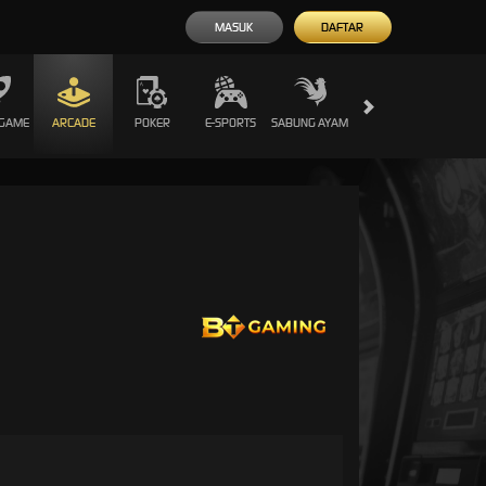
MASUK
DAFTAR
 GAME
ARCADE
POKER
E-SPORTS
SABUNG AYAM
PROMOSI