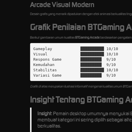
Arcade Visual Modern
Desain grafis yang menarik dipadukan dengan efek animasi berkualitas ting
Grafik Penilaian BTGaming 
Berikut gambaran umum kualitas
BTGaming Arcade
berdasarkan pengalam
Gameplay            ██████████ 10/10

Visual              ██████████ 10/10

Respons Game        █████████  9/10

Kemudahan           █████████  9/10

Stabilitas          ██████████ 10/10

Grafik di atas merupakan ilustrasi informatif mengenai kualitas umum BT
Insight Tentang BTGaming A
Insight:
Pemain desktop umumnya menyukai BTG
membuat kategori ini sering dipilih sebagai al
berkualitas.