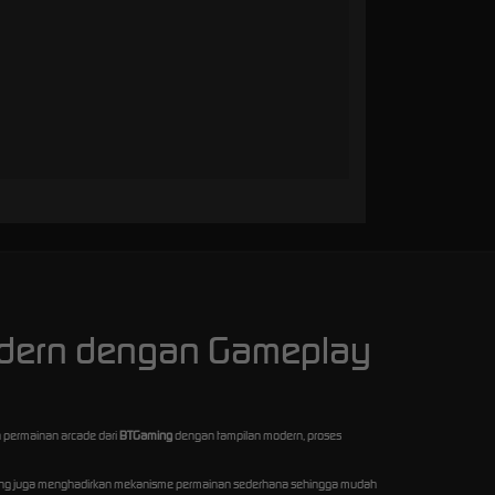
odern dengan Gameplay
n permainan arcade dari
BTGaming
dengan tampilan modern, proses
aming juga menghadirkan mekanisme permainan sederhana sehingga mudah