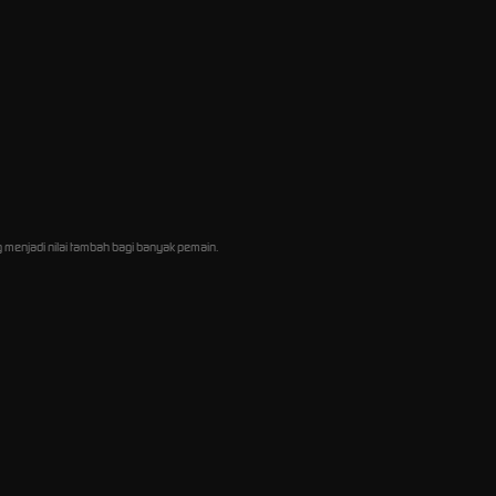
menjadi nilai tambah bagi banyak pemain.