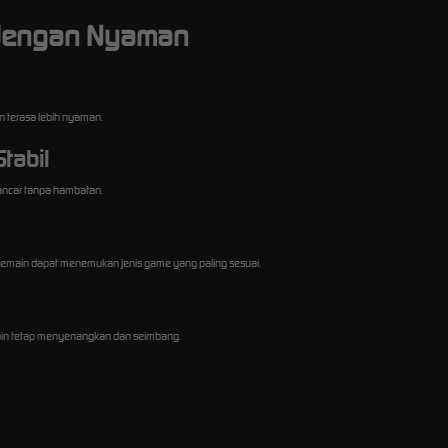
 dengan Nyaman
 terasa lebih nyaman.
tabil
ancar tanpa hambatan.
 pemain dapat menemukan jenis game yang paling sesuai.
in tetap menyenangkan dan seimbang.