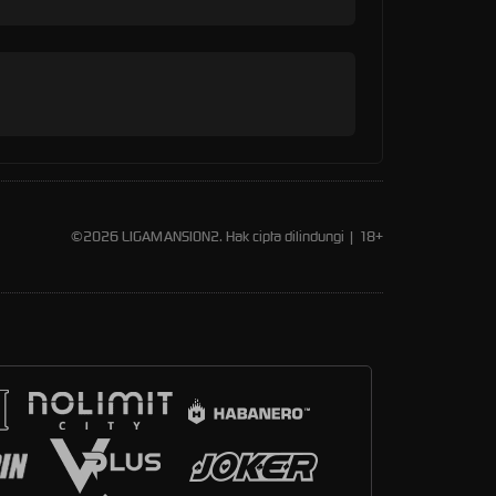
©2026 LIGAMANSION2. Hak cipta dilindungi | 18+