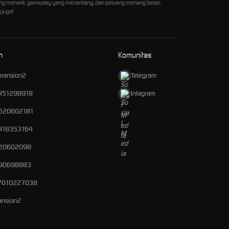
ang menarik, gameplay yang menantang, dan peluang menang besar,
 juga!
n
Komunitas
mansion2
Telegram
451298918
Intagram
520602181
418353164
20602098
90698883
7010227038
ansion2