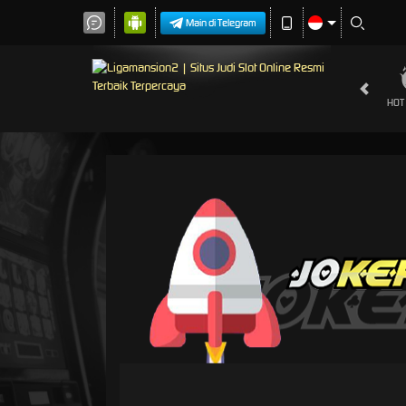
Main di Telegram
HOT