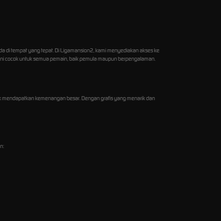
a di tempat yang tepat. Di
Ligamansion2
, kami menyediakan akses ke
ini cocok untuk semua pemain, baik pemula maupun berpengalaman.
uk mendapatkan kemenangan besar. Dengan grafis yang menarik dan
n: