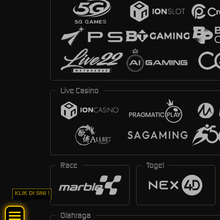
Live Casino
Race
Togel
KLIK DI SINI !
Olahraga